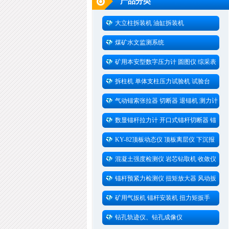
产品分类
大立柱拆装机 油缸拆装机
煤矿水文监测系统
矿用本安型数字压力计 圆图仪 综采表
拆柱机 单体支柱压力试验机 试验台
气动锚索张拉器 切断器 退锚机 测力计
数显锚杆拉力计 开口式锚杆切断器 锚
杆测力计
KY-82顶板动态仪 顶板离层仪 下沉报
警仪
混凝土强度检测仪 岩芯钻取机 收敛仪
锚杆预紧力检测仪 扭矩放大器 风动扳
手
矿用气扳机 锚杆安装机 扭力矩扳手
钻孔轨迹仪、钻孔成像仪