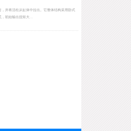
套，并将活柱从缸体中拉出。它整体结构采用卧式
式，初始输出扭矩大…