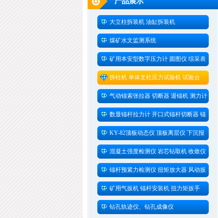
产品展示
大立柱拆装机 油缸拆装机
煤矿水文监测系统
矿用本安型数字压力计 圆图仪 综采表
拆柱机 单体支柱压力试验机 试验台
气动锚索张拉器 切断器 退锚机 测力计
数显锚杆拉力计 开口式锚杆切断器 锚
杆测力计
KY-82顶板动态仪 顶板离层仪 下沉报
警仪
混凝土强度检测仪 岩芯钻取机 收敛仪
锚杆预紧力检测仪 扭矩放大器 风动扳
手
矿用气扳机 锚杆安装机 扭力矩扳手
钻孔轨迹仪、钻孔成像仪