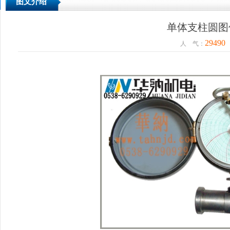
图文介绍
单体支柱圆图
29490
人 气：